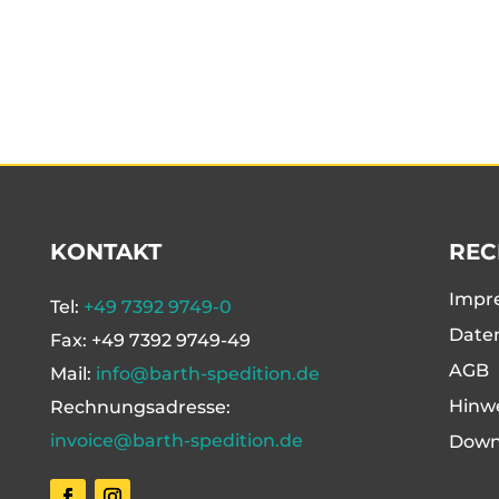
KONTAKT
REC
Impr
Tel:
+49 7392 9749-0
Date
Fax: +49 7392 9749-49
AGB
Mail:
info@barth-spedition.de
Hinw
Rechnungsadresse:
invoice@barth-spedition.de
Down